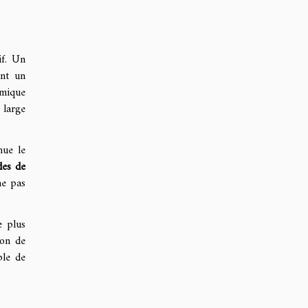
if. Un
ant un
mique
 large
nue le
des de
ne pas
e plus
ion de
ble de