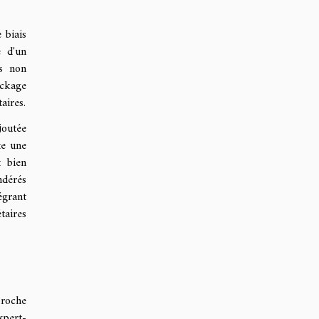
 biais
é d'un
us non
ockage
aires.
joutée
te une
t bien
ndérés
égrant
taires
proche
xpert-