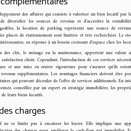
 complémentaires
oppement des affaires qui consiste à valoriser un bien locatif par le
de diversifier les sources de revenus et d'accroître la rentabilit
sageables, la location de parking représente une source de reven
les places de stationnement sont limitées et très recherchées. Le st
ntéressantes, en réponse à un besoin croissant d'espace chez les locat
ion des clés, le ménage ou la maintenance, apportent une valeur a
satisfaction client. Cependant, l'introduction de ces services nécessi
ques et une mise en œuvre rigoureuse pour s'assurer qu'ils soien
ux revenus supplémentaires. Les avantages financiers doivent être po
taires qui peuvent découler de l'offre de services additionnels. En int
ensée, conseillée par un expert en stratégie immobilière, les proprié
de leurs biens locatifs.
n des charges
tif ne se limite pas à encaisser les loyers. Elle implique une ap
réduction des charges pour améliorer le cash-flow net immobilier. E