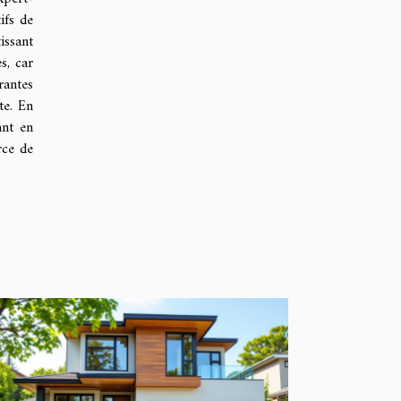
ifs de
issant
s, car
rantes
te. En
ant en
rce de