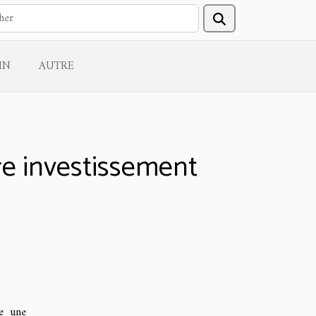
IN
AUTRE
re investissement
me une