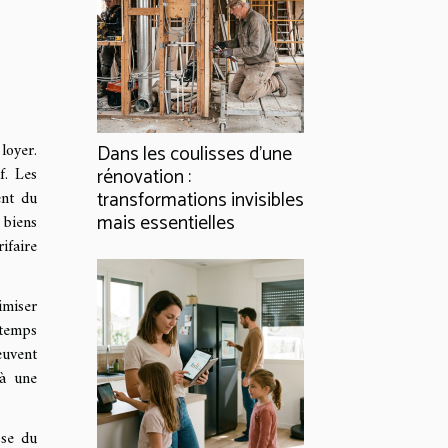
loyer.
Dans les coulisses d'une
f. Les
rénovation :
ent du
transformations invisibles
mais essentielles
 biens
ifaire
imiser
 temps
euvent
 à une
sse du