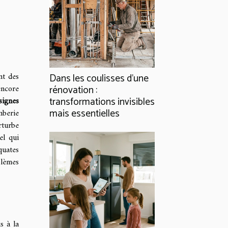
nt des
Dans les coulisses d'une
encore
rénovation :
signes
transformations invisibles
mais essentielles
mberie
rturbe
el qui
quates
blèmes
s à la