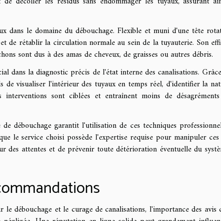
t de décoller les résidus sans endommager les tuyaux, assurant ai
ux dans le domaine du débouchage. Flexible et muni d'une tête rotati
 de rétablir la circulation normale au sein de la tuyauterie. Son effi
uchons sont dus à des amas de cheveux, de graisses ou autres débris.
al dans la diagnostic précis de l'état interne des canalisations. Grâce
 de visualiser l'intérieur des tuyaux en temps réel, d'identifier la nat
es interventions sont ciblées et entraînent moins de désagrément
e débouchage garantit l'utilisation de ces techniques professionnel
 que le service choisi possède l'expertise requise pour manipuler ces 
eur des attentes et de prévenir toute détérioration éventuelle du syst
recommandations
ur le débouchage et le curage de canalisations, l'importance des avis c