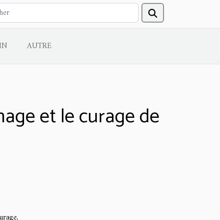
IN
AUTRE
hage et le curage de
urage,