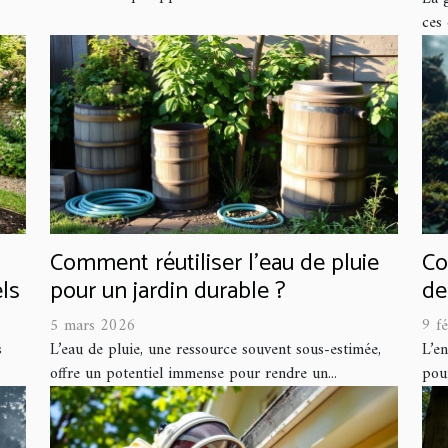
ces 
Comment réutiliser l'eau de pluie
Co
ls
pour un jardin durable ?
de
5 mars 2026
9 f
s
L’eau de pluie, une ressource souvent sous-estimée,
L’en
offre un potentiel immense pour rendre un...
pour