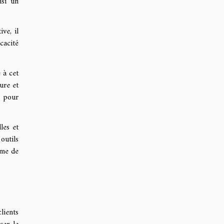
nsi un
ve, il
cacité
 à cet
ure et
s pour
les et
outils
ème de
lients