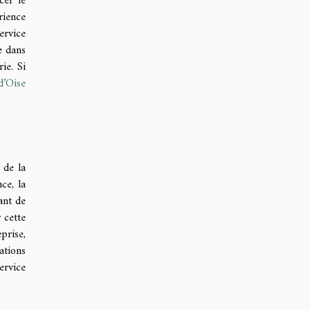
cer le
rience
ervice
e dans
ie. Si
d’Oise
 de la
ce, la
ant de
 cette
prise,
ations
ervice