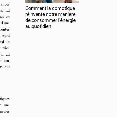
sances
Comment la domotique
ns. La
réinvente notre manière
mes en
de consommer l'énergie
d'une
au quotidien
rentes
t aura
ssi un
ervice
car un
ntion.
ns qui
niques
me une
umulés