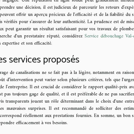
 négligée. Une réputation en ligne solide peut grandement influen
ndre une décision, il est judicieux de parcourir les retours d'expé
peuvent offrir un aperçu précieux de l'efficacité et de la fiabilité du s
 vérifiés pour s'assurer de leur authenticité. La prudence est de mis
ux peut garantir un résultat satisfaisant pour vos travaux de plomber
cherche d'un prestataire réputé, considérez
Service débouchage Val-
xpertise et son efficacité.
des services proposés
age de canalisations ne se fait pas à la légère, notamment en raison
ût d’intervention peut varier selon plusieurs critères, tels que l'urgen
e l'entreprise. Il est crucial de considérer le rapport qualité-prix av
pas toujours gage de qualité, et il est préférable de ne pas sacrifier
vis transparents jouent un rôle déterminant dans le choix d'une entre
es mauvaises surprises. Il est recommandé de solliciter des estim
e correspond réellement aux prestations fournies. En somme, un bon s
répondre efficacement à vos besoins.