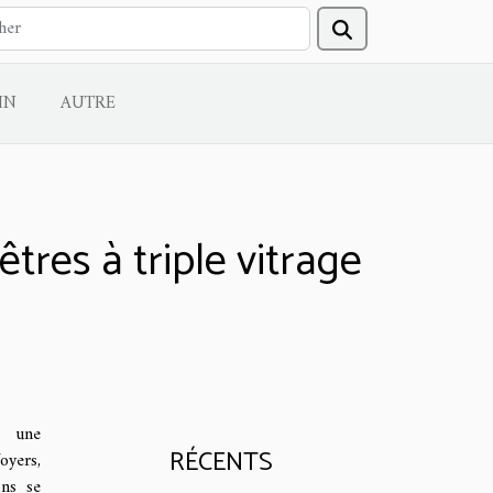
IN
AUTRE
res à triple vitrage
t une
RÉCENTS
yers,
ons se