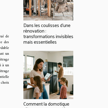
Dans les coulisses d'une
rénovation :
tué de
transformations invisibles
mais essentielles
ée des
ydable
ant un
itrage
i à un
itrage
tielle
 choix
Comment la domotique