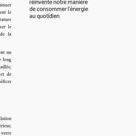
réinvente notre manière
minuer
de consommer l'énergie
ent le
au quotidien
rature
ser le
 de la
ent un
e long
illée,
 et de
éfices
lation
rieur,
 verre