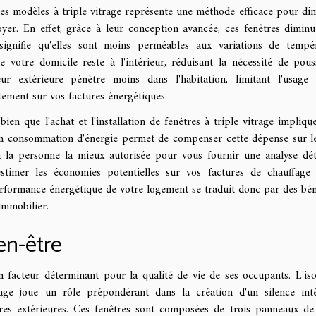
es modèles à triple vitrage représente une méthode efficace pour di
oyer. En effet, grâce à leur conception avancée, ces fenêtres diminu
 signifie qu'elles sont moins perméables aux variations de tempé
de votre domicile reste à l'intérieur, réduisant la nécessité de pous
eur extérieure pénètre moins dans l'habitation, limitant l'usage
tement sur vos factures énergétiques.
ien que l'achat et l'installation de fenêtres à triple vitrage impliqu
tion consommation d'énergie permet de compenser cette dépense sur l
 la personne la mieux autorisée pour vous fournir une analyse déta
estimer les économies potentielles sur vos factures de chauffage
 performance énergétique de votre logement se traduit donc par des bén
immobilier.
en-être
 facteur déterminant pour la qualité de vie de ses occupants. L'iso
rage joue un rôle prépondérant dans la création d'un silence inté
res extérieures. Ces fenêtres sont composées de trois panneaux de