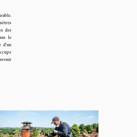
rable.
nêtres
on des
ans le
e d'un
occupe
avenir