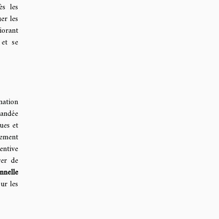
ès les
er les
iorant
 et se
mation
andée
ues et
vement
entive
rer de
nnelle
ur les