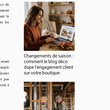
nce de
rument
ant le
ns les
Changements de saison :
comment le blog déco
 avant
dope l’engagement client
simple
sur votre boutique
lcaire
st pas
roit à